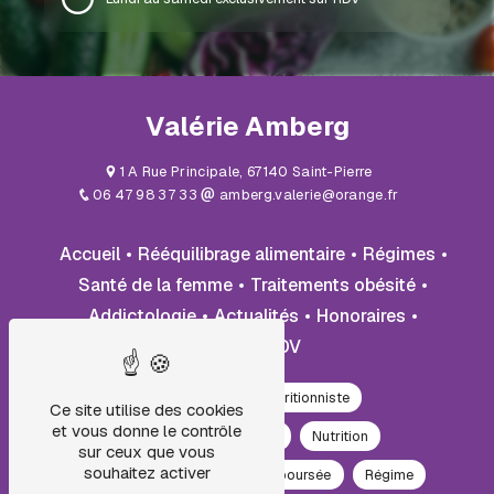
Valérie Amberg
1 A Rue Principale, 67140 Saint-Pierre
06 47 98 37 33
amberg.valerie@orange.fr
Accueil
Rééquilibrage alimentaire
Régimes
Santé de la femme
Traitements obésité
Addictologie
Actualités
Honoraires
Prise de RDV
Diététicienne
Nutritionniste
Ce site utilise des cookies
et vous donne le contrôle
Accompagnement TCA
Nutrition
sur ceux que vous
souhaitez activer
Consultation diététicienne remboursée
Régime